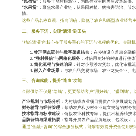
“民宿贷”
：服务于乡村旅游业，为民宿业主的房屋改造装修、
“水果贷”
：聚焦水果产业链，从果园种植、病虫害防治、节水
情。
这些产品名称直观、指向明确，降低了农户和新型农业经营
二、 服务下沉，实现“滴灌”到田头
“精准滴灌”的核心在于服务重心的下沉与流程的优化。金融
物理网点延伸与数字渠道结合
：在乡镇设立普惠金融服
“整村授信”与网格化服务
：对信用良好的村镇进行整体
简化流程与快速响应
：针对小额涉农贷款，优化审批流
融入产业场景
：与农产品交易市场、农业龙头企业、电
三、 咨询赋能，提升“造血”功能
金融供给不仅是“给钱”，更要帮助客户“用好钱”、“赚到钱”。
产业规划与市场分析
：为村镇或农业项目提供产业发展规划
财务辅导与经营管理
：帮助农户和乡村企业建立规范的财务
技术指导与标准建设
：链接农业科技专家，提供种植养殖技
品牌营销与渠道拓展
：指导开展农产品品牌建设、包装设计
通过“金融+咨询”的综合服务模式，能够有效提升资金使用效