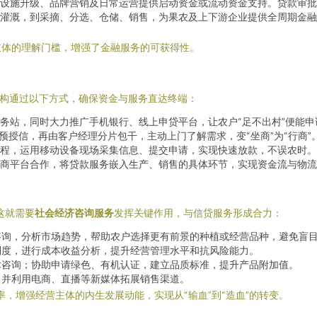
设施升级、品牌营销及日常运营提供启动资金或流动资金支持。贷款审批
灌溉，到采摘、分选、仓储、销售，为果农及上下游企业提供全周期金融
主体的理解门槛，增强了金融服务的可获得性。
机构通过以下方式，确保资金与服务直达终端：
务站，同时大力推广手机银行、线上申贷平台，让农户“足不出村”便能申
预授信，再由客户经理分片包干，主动上门了解需求，变“坐商”为“行商”
程，运用移动设备现场采集信息、提交申请，实现快速放款，不误农时。
商平台合作，将贷款服务嵌入生产、销售的具体环节，实现资金流与物流
这就需要
社会经济咨询服务
发挥关键作用，与信贷服务形成合力：
咨询，分析市场趋势，帮助农户选择更有前景的种植或经营品种，避免盲
制度，进行成本收益分析，提升经营管理水平和抗风险能力。
术咨询；协助申请绿色、有机认证，建立品质标准，提升产品附加值。
，并利用电商、直播等新媒体拓展销售渠道。
率，增强经营主体的内生发展动能，实现从“输血”到“造血”的转变。